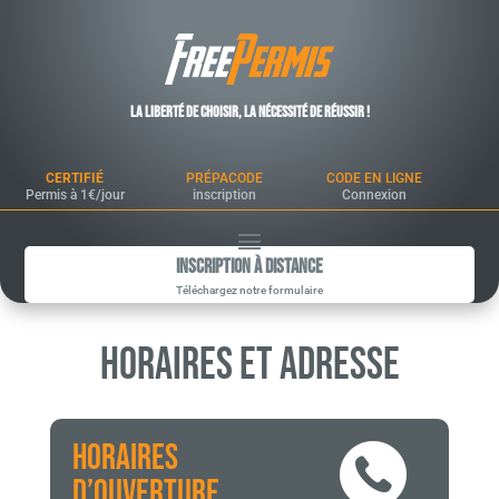
La liberté de choisir, la nécessité de réussir !
CERTIFIÉ
PRÉPACODE
CODE EN LIGNE
Permis à 1€/jour
inscription
Connexion
Inscription à Distance
Téléchargez notre formulaire
Horaires et Adresse
HORAIRES
D’OUVERTURE