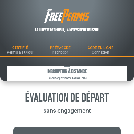
La liberté de choisir, la nécessité de réussir !
CERTIFIÉ
PRÉPACODE
CODE EN LIGNE
Permis à 1€/jour
inscription
Connexion
Inscription à Distance
Téléchargez notre formulaire
ÉVALUATION DE DÉPART
sans engagement