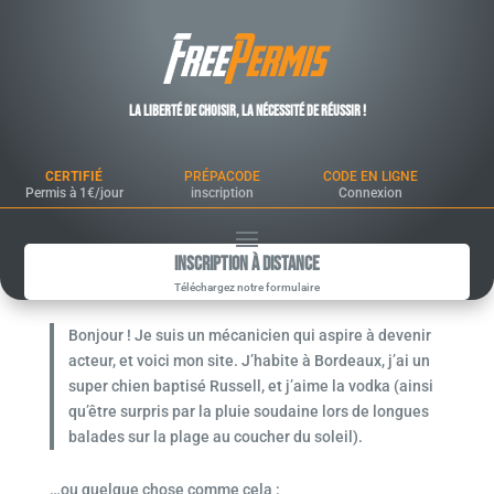
Page d’exemple
La liberté de choisir, la nécessité de réussir !
Ceci est une page d’exemple. C’est différent d’un article
de blog parce qu’elle restera au même endroit et
CERTIFIÉ
PRÉPACODE
CODE EN LIGNE
apparaîtra dans la navigation de votre site (dans la
Permis à 1€/jour
inscription
Connexion
plupart des thèmes). La plupart des gens commencent
par une page « À propos » qui les présente aux visiteurs
Inscription à Distance
du site. Cela pourrait ressembler à quelque chose
Téléchargez notre formulaire
comme cela :
Bonjour ! Je suis un mécanicien qui aspire à devenir
acteur, et voici mon site. J’habite à Bordeaux, j’ai un
super chien baptisé Russell, et j’aime la vodka (ainsi
qu’être surpris par la pluie soudaine lors de longues
balades sur la plage au coucher du soleil).
…ou quelque chose comme cela :